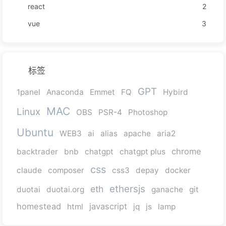
react
2
vue
3
标签
GPT
1panel
Anaconda
Emmet
FQ
Hybird
MAC
Linux
OBS
PSR-4
Photoshop
Ubuntu
WEB3
ai
alias
apache
aria2
chrome
backtrader
bnb
chatgpt
chatgpt plus
css
claude
composer
css3
depay
docker
ethersjs
eth
duotai
duotai.org
ganache
git
homestead
javascript
html
jq
js
lamp