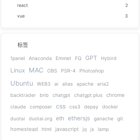
react
2
vue
3
标签
GPT
1panel
Anaconda
Emmet
FQ
Hybird
MAC
Linux
OBS
PSR-4
Photoshop
Ubuntu
WEB3
ai
alias
apache
aria2
chrome
backtrader
bnb
chatgpt
chatgpt plus
css
claude
composer
css3
depay
docker
ethersjs
eth
duotai
duotai.org
ganache
git
homestead
javascript
html
jq
js
lamp