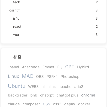
tech
2
csshtml
8
js/jq
3
react
2
vue
3
标签
GPT
1panel
Anaconda
Emmet
FQ
Hybird
MAC
Linux
OBS
PSR-4
Photoshop
Ubuntu
WEB3
ai
alias
apache
aria2
chrome
backtrader
bnb
chatgpt
chatgpt plus
css
claude
composer
css3
depay
docker